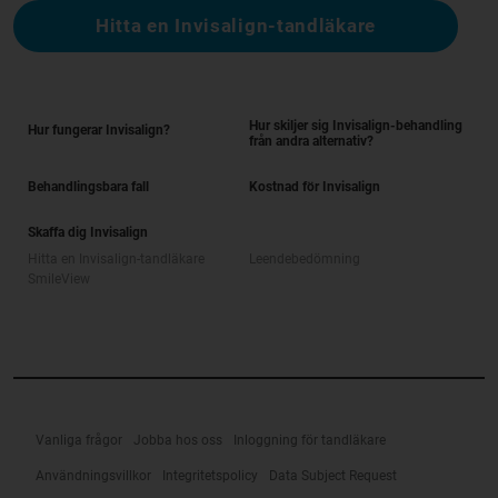
Hitta en Invisalign-tandläkare
Hur skiljer sig Invisalign-behandling
Hur fungerar Invisalign?
från andra alternativ?
Behandlingsbara fall
Kostnad för Invisalign
Skaffa dig Invisalign
Hitta en Invisalign-tandläkare
Leendebedömning
SmileView
Vanliga frågor
Jobba hos oss
Inloggning för tandläkare
Användningsvillkor
Integritetspolicy
Data Subject Request