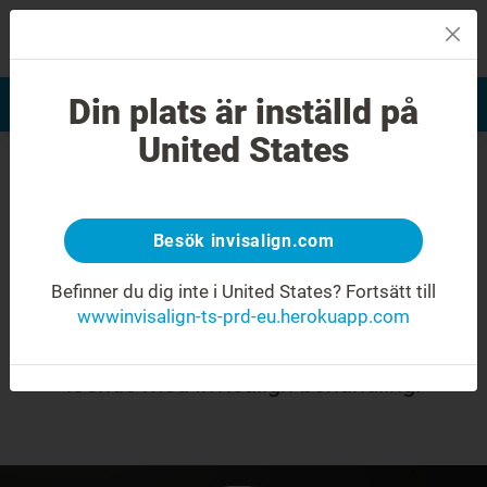
MENU
Din plats är inställd på
Leendebedömning
Hitta en Invisalign-tandläkare
United States
En blandning av
Besök invisalign.com
mjölktänder och
permanenta tänder (fas 1)
Befinner du dig inte i United States?
Fortsätt till
wwwinvisalign-ts-prd-eu.herokuapp.com
Det här behöver du veta om att förvandla ditt
leende med Invisalign-behandling.