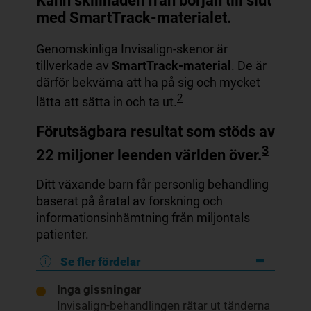
Känn skillnaden från början till slut
med SmartTrack-materialet.
Genomskinliga Invisalign-skenor är
tillverkade av
SmartTrack-material
. De är
därför bekväma att ha på sig och mycket
2
lätta att sätta in och ta ut.
Förutsägbara resultat som stöds av
3
22 miljoner leenden världen över.
Ditt växande barn får personlig behandling
baserat på åratal av forskning och
informationsinhämtning från miljontals
patienter.
Se fler fördelar
Inga gissningar
Invisalign-behandlingen rätar ut tänderna