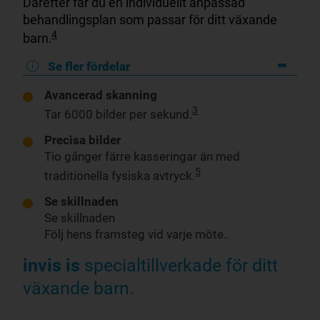
Därefter får du en individuellt anpassad
behandlingsplan som passar för ditt växande
4
barn
.
Se fler fördelar
Avancerad skanning
3
Tar 6000 bilder per sekund.
Precisa bilder
Tio gånger färre kasseringar än med
5
traditionella fysiska avtryck.
Se skillnaden
Se skillnaden
Följ hens framsteg vid varje möte.
.
invis is
specialtillverkade för ditt
växande barn.