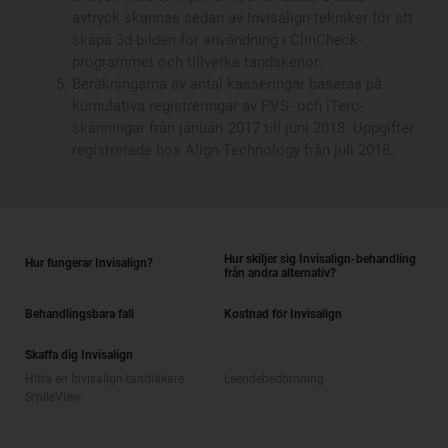
avtryck skannas sedan av Invisalign-tekniker för att
skapa 3d-bilden för användning i ClinCheck-
programmet och tillverka tandskenor.
Beräkningarna av antal kasseringar baseras på
kumulativa registreringar av PVS- och iTero-
skanningar från januari 2017 till juni 2018. Uppgifter
registrerade hos Align Technology från juli 2018.
Hur skiljer sig Invisalign-behandling
Hur fungerar Invisalign?
från andra alternativ?
Behandlingsbara fall
Kostnad för Invisalign
Skaffa dig Invisalign
Hitta en Invisalign-tandläkare
Leendebedömning
SmileView