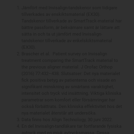
Jämfört med Invisalign-tandskenor som tidigare
tillverkades av enskiktsmaterial (EX30).
Tandskenor tillverkade av SmartTrack-material har
bättre passform, är bekvämare samt är lättare att
sätta in och ta ut jämfört med Invisalign-
tandskenor tillverkade av enkelskiktsmaterial
(EX30).
Brascher et al. Patient survey on Invisalign
treatment comparing the SmartTrack material to
the previous aligner material. J Orofac Orthop
(2016) 77:432–438. Slutsatser: Det nya materialet
fick positiva betyg av patienterna och visade en
signifikant minskning av smärtans varaktighet,
intensitet och tryck vid insättning. Viktiga kliniska
parametrar som komfort eller försämringar har
också förbättrats. Den kliniska effektivitet hos det
nya materialet återstår att undersöka.
Data finns hos Align Technology, 30 juni 2022.
En del Invisalign-tandläkare tar fortfarande fysiska
avtryck med en mjuk avtrycksmassa. Dessa