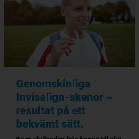
Genomskinliga
Invisalign-skenor ‒
resultat på ett
bekvämt sätt.