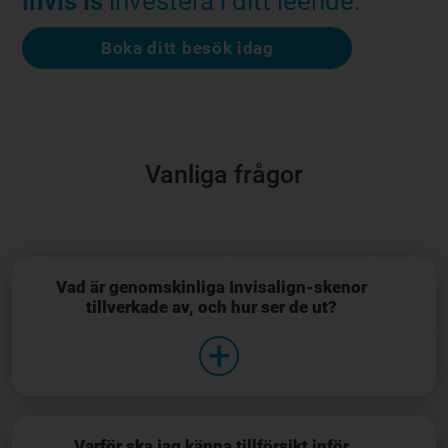
invis is
investera i ditt leende.
Boka ditt besök idag
Vanliga frågor
Vad är genomskinliga Invisalign-skenor
tillverkade av, och hur ser de ut?
Varför ska jag känna tillförsikt inför