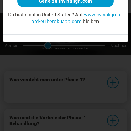
Gehe zu invisalign.com
Du bist nicht in United States?
Auf
wwwinvisalign-ts-
prd-eu.herokuapp.com
bleiben.
Vorher
Nachher
Nur für Demonstrationszwecke.
Was versteht man unter Phase 1?
Was sind die Vorteile der Phase-1-
Behandlung?