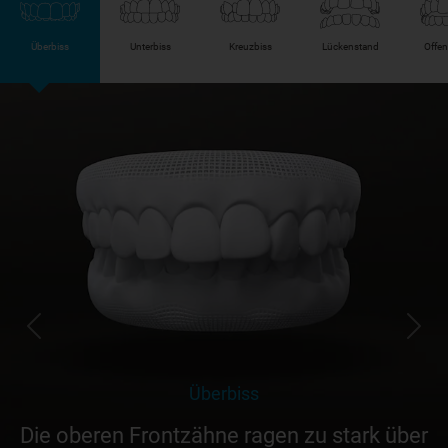
Überbiss
Unterbiss
Kreuzbiss
Lückenstand
Offen
Überbiss
Die oberen Frontzähne ragen zu stark über