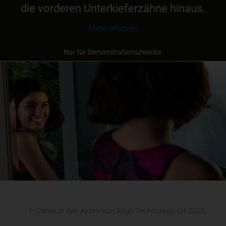
die vorderen Unterkieferzähne hinaus.
Mehr erfahren
Nur für Demonstrationszwecke.
Wir entwickeln kontinuierlich neue Produkte,
um bei mehr Menschen bessere Ergebnisse
für ein schönes Lächeln zu erzielen.
Mehr als 22 Millionen
Patienten weltweit haben dank der Invisalign
Behandlung ihr Lächeln verändert. Und es
1
werden immer mehr.
Daten in den Akten von Align Technology, Q4 2025.