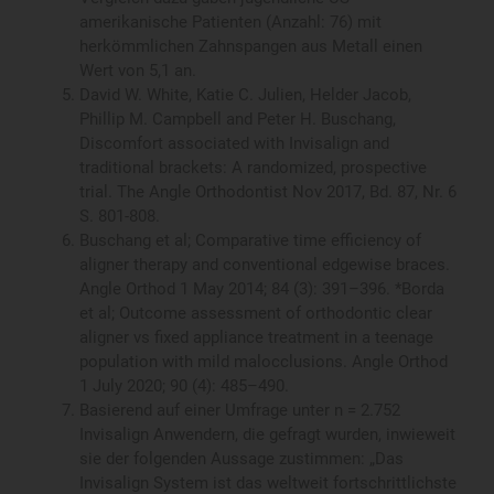
population with mild malocclusions. Angle Orthod
1 July 2020; 90 (4): 485–490.
Basierend auf einer Umfrage unter n = 2.752
Invisalign Anwendern, die gefragt wurden, inwieweit
sie der folgenden Aussage zustimmen: „Das
Invisalign System ist das weltweit fortschrittlichste
digitale Behandlungssystem in der
Kieferorthopädie.“ Befragt wurden Ärzte in den USA,
Kanada, Großbritannien, Brasilien, Deutschland,
Frankreich, Spanien, Italien, China, Japan,
Australien und Neuseeland. Daten bei Align
Technology gespeichert, Stand: 10. Juli 2020.
So funktioniert das Invisalign System
Warum ist Invisalign anders?
Behandelbare Fälle
Kosten einer Invisalign Behandlung
Invisalign Behandlung starten