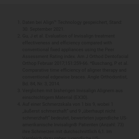
Auf einer Schmerzskala von 1 bis 9, wobei 1
„äußerst schmerzhaft“ und 9 „überhaupt nicht
schmerzhaft“ bedeutet, bewerteten jugendliche US-
amerikanische Invisalign® Patienten (Anzahl: 73)
ihre Schmerzen mit durchschnittlich 6,1. Im
Vergleich dazu gaben jugendliche US-
amerikanische Patienten (Anzahl: 76) mit
herkömmlichen Zahnspangen aus Metall einen
Wert von 5,1 an.
David W. White, Katie C. Julien, Helder Jacob,
Phillip M. Campbell and Peter H. Buschang,
Discomfort associated with Invisalign and
traditional brackets: A randomized, prospective
trial. The Angle Orthodontist Nov 2017, Bd. 87, Nr. 6
S. 801-808.
Buschang et al; Comparative time efficiency of
aligner therapy and conventional edgewise braces.
Angle Orthod 1 May 2014; 84 (3): 391–396. *Borda
et al; Outcome assessment of orthodontic clear
aligner vs fixed appliance treatment in a teenage