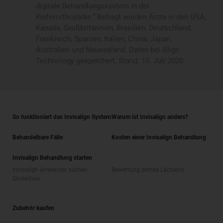
Invisalign Anwender suchen
Bewertung deines Lächelns
SmileView
Zubehör kaufen
FAQ
Stellenangebote
Anmeldung für Anwender
Nutzungsbedingungen
Datenschutzrichtlinie
Impressum
Anfrage der betroffenen Person
Digital Services Act Request
Deutschland
Aus Gründen der besseren Lesbarkeit wird auf die