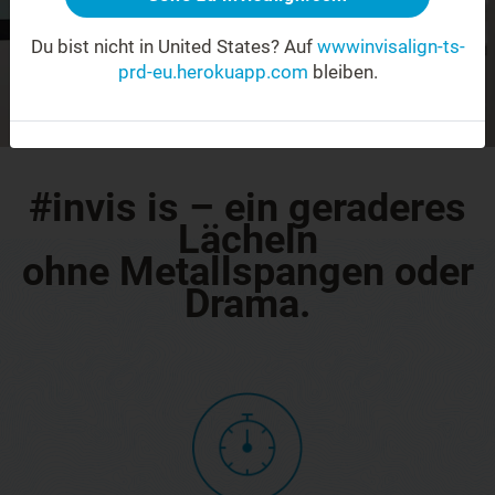
Du bist nicht in United States?
Auf
wwwinvisalign-ts-
Mehr erfahren
prd-eu.herokuapp.com
bleiben.
#invis is – ein geraderes
Lächeln
ohne Metallspangen oder
Drama.
Schneller zum neuen
Lächeln
Sie sind schneller als feste