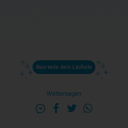
Weitersagen
Daten bei Align™ Technology gespeichert, Stand:
30. September 2021.
Gu, J et al. Evaluation of Invisalign treatment
effectiveness and efficiency compared with
conventional fixed appliances using the Peer
Assessment Rating index. Am J Orthod Dentofacial
Orthop Februar 2017;151:259-66. *Buschang, P et al.
Comparative time efficiency of aligner therapy and
conventional edgewise braces. Angle Orthodontist,
Bd. 84, Nr. 3, 2014.
Verglichen mit bisherigen Invisalign Alignern aus
einschichtigem Material (EX30).