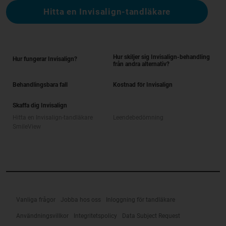
Hitta en Invisalign-tandläkare
Hur skiljer sig Invisalign-behandling
Hur fungerar Invisalign?
från andra alternativ?
Behandlingsbara fall
Kostnad för Invisalign
Skaffa dig Invisalign
Hitta en Invisalign-tandläkare
Leendebedömning
SmileView
Vanliga frågor
Jobba hos oss
Inloggning för tandläkare
Användningsvillkor
Integritetspolicy
Data Subject Request