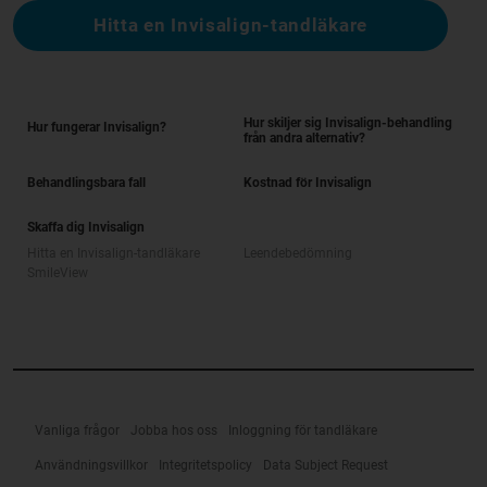
Hitta en Invisalign-tandläkare
Hur skiljer sig Invisalign-behandling
Hur fungerar Invisalign?
från andra alternativ?
Behandlingsbara fall
Kostnad för Invisalign
Skaffa dig Invisalign
Hitta en Invisalign-tandläkare
Leendebedömning
SmileView
Vanliga frågor
Jobba hos oss
Inloggning för tandläkare
Användningsvillkor
Integritetspolicy
Data Subject Request