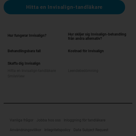
Hitta en Invisalign-tandläkare
Hur skiljer sig Invisalign-behandling
Hur fungerar Invisalign?
från andra alternativ?
Behandlingsbara fall
Kostnad för Invisalign
Skaffa dig Invisalign
Hitta en Invisalign-tandläkare
Leendebedömning
SmileView
Vanliga frågor
Jobba hos oss
Inloggning för tandläkare
Användningsvillkor
Integritetspolicy
Data Subject Request