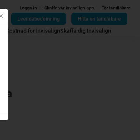
|
|
Logga in
Skaffa vår Invisalign-app
För tandläkare
Leendebedömning
Hitta en tandläkare
all
Kostnad för Invisalign
Skaffa dig Invisalign
rna