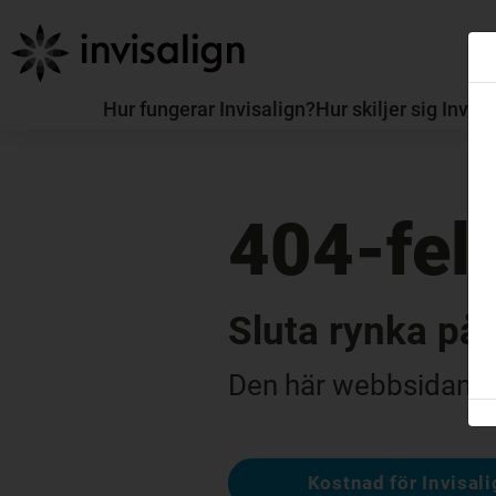
Hur fungerar Invisalign?
Hur skiljer sig Invis
404-fel
Sluta rynka på
Den här webbsidan är 
Kostnad för Invisal