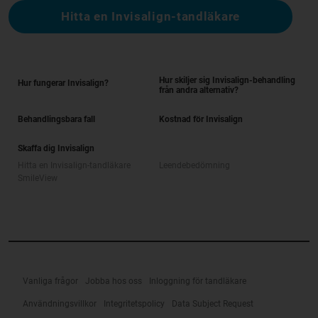
Hitta en Invisalign-tandläkare
Hur skiljer sig Invisalign-behandling
Hur fungerar Invisalign?
från andra alternativ?
Behandlingsbara fall
Kostnad för Invisalign
Skaffa dig Invisalign
Hitta en Invisalign-tandläkare
Leendebedömning
SmileView
Vanliga frågor
Jobba hos oss
Inloggning för tandläkare
Användningsvillkor
Integritetspolicy
Data Subject Request