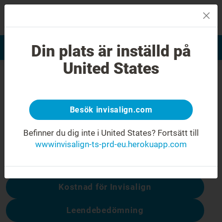
MENU
Din plats är inställd på
Leendebedömning
Hitta en Invisalign-tandläkare
United States
404-fel
Sluta rynka på näsan och dra upp
mungiporna
Besök invisalign.com
Den här webbsidan är inte tillgänglig, men
Befinner du dig inte i United States?
Fortsätt till
andra är:
wwwinvisalign-ts-prd-eu.herokuapp.com
Kostnad för Invisalign
Leendebedömning