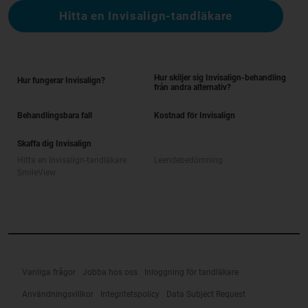
Hitta en Invisalign-tandläkare
Hur skiljer sig Invisalign-behandling
Hur fungerar Invisalign?
från andra alternativ?
Behandlingsbara fall
Kostnad för Invisalign
Skaffa dig Invisalign
Hitta en Invisalign-tandläkare
Leendebedömning
SmileView
Vanliga frågor
Jobba hos oss
Inloggning för tandläkare
Användningsvillkor
Integritetspolicy
Data Subject Request