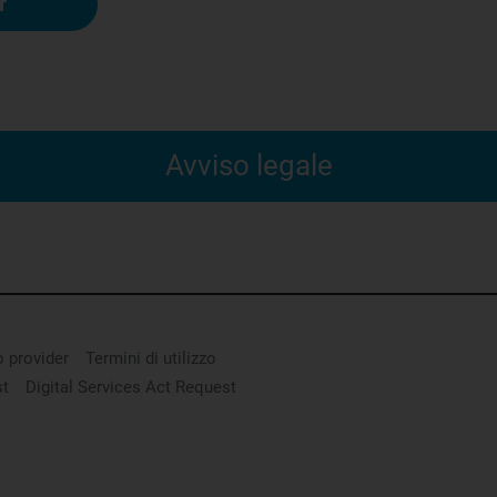
r
Avviso legale
*” consente di individuare ortodontisti e dentisti che hanno
er trattare i pazienti con il sistema Invisalign.
lmente indipendenti da Align Technology, essendo gli unici re
i di trattamento per ciascun paziente. Pertanto, Align Techn
 alcun trattamento specifico né che l'Invisalign Provider sc
 provider
Termini di utilizzo
st
Digital Services Act Request
ricerca “Trova un Invisalign Provider” sono ortodontisti e den
 e consulenze mediche indipendenti. La funzione “Trova un In
visalign Provider con il quale effettuare una consulenza inizia
nte se l’Invisalign Provider scelto è adatto alle sue esige