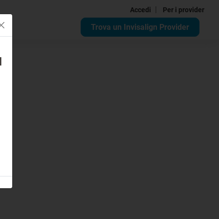
|
Accedi
Per i provider
Trova un Invisalign Provider
u