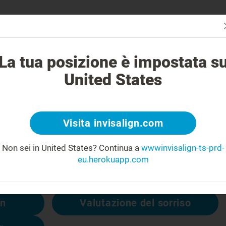
La tua posizione è impostata s
United States
404
Visita invisalign.com
tiva
Non sei in United States?
Continua a
wwwinvisalign-ts-prd-
isponibile, ma altre sì:
eu.herokuapp.com
gn
Valutazione del sorriso