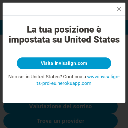
La tua posizione è
Trova un provider
impostata su United States
Errore 404
cambia prospettiva
Visita invisalign.com
Questa pagina non è disponibile, ma altre sì:
Non sei in United States?
Continua a
wwwinvisalign-
ts-prd-eu.herokuapp.com
Costo di Invisalign
Valutazione del sorriso
Trova un provider