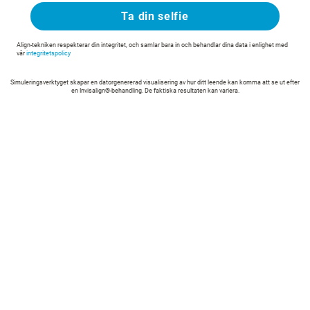
Ta din selfie
Align-tekniken respekterar din integritet, och samlar bara in och behandlar dina data i enlighet med
vår
integritetspolicy
Simuleringsverktyget skapar en datorgenererad visualisering av hur ditt leende kan komma att se ut efter
en Invisalign®-behandling. De faktiska resultaten kan variera.