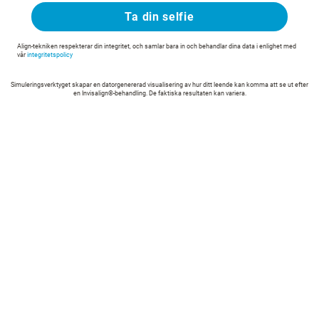
Ta din selfie
Align-tekniken respekterar din integritet, och samlar bara in och behandlar dina data i enlighet med
vår
integritetspolicy
Simuleringsverktyget skapar en datorgenererad visualisering av hur ditt leende kan komma att se ut efter
en Invisalign®-behandling. De faktiska resultaten kan variera.