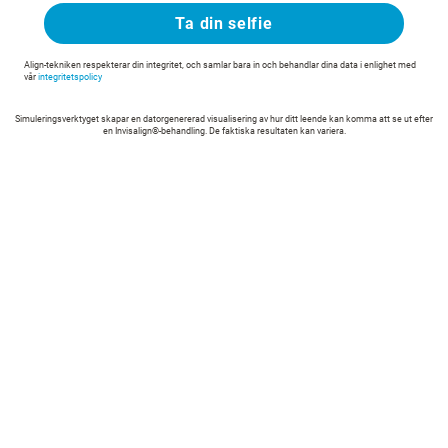
Ta din selfie
Align-tekniken respekterar din integritet, och samlar bara in och behandlar dina data i enlighet med
vår
integritetspolicy
Simuleringsverktyget skapar en datorgenererad visualisering av hur ditt leende kan komma att se ut efter
en Invisalign®-behandling. De faktiska resultaten kan variera.