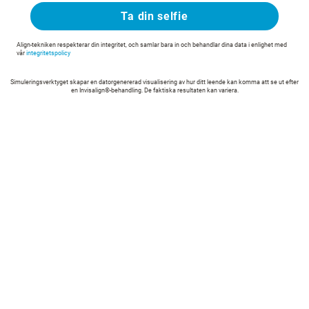
Ta din selfie
Align-tekniken respekterar din integritet, och samlar bara in och behandlar dina data i enlighet med
vår
integritetspolicy
Simuleringsverktyget skapar en datorgenererad visualisering av hur ditt leende kan komma att se ut efter
en Invisalign®-behandling. De faktiska resultaten kan variera.