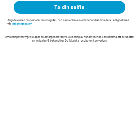
Ta din selfie
Align-tekniken respekterar din integritet, och samlar bara in och behandlar dina data i enlighet med
vår
integritetspolicy
Simuleringsverktyget skapar en datorgenererad visualisering av hur ditt leende kan komma att se ut efter
en Invisalign®-behandling. De faktiska resultaten kan variera.