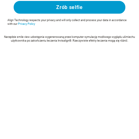
Zrób selfie
Align Technology respects your privacy and will only collect and process your data in accordance
with our
Privacy Policy
Narzędzie smile view udostępnia wygenerowaną przez komputer symulację możliwego wyglądu uśmiechu
użytkownika po zakończeniu leczenia Invisalign®. Rzeczywiste efekty leczenia mogą się różnić.