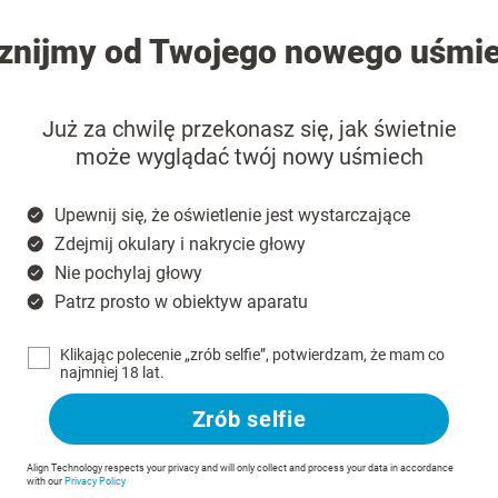
znijmy od Twojego nowego uśmi
Już za chwilę przekonasz się, jak świetnie
może wyglądać twój nowy uśmiech
Upewnij się, że oświetlenie jest wystarczające
Zdejmij okulary i nakrycie głowy
Nie pochylaj głowy
Patrz prosto w obiektyw aparatu
Klikając polecenie „zrób selfie”, potwierdzam, że mam co
najmniej 18 lat.
Zrób selfie
Align Technology respects your privacy and will only collect and process your data in accordance
with our
Privacy Policy