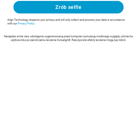
Zrób selfie
Align Technology respects your privacy and will only collect and process your data in accordance
with our
Privacy Policy
Narzędzie smile view udostępnia wygenerowaną przez komputer symulację możliwego wyglądu uśmiechu
użytkownika po zakończeniu leczenia Invisalign®. Rzeczywiste efekty leczenia mogą się różnić.