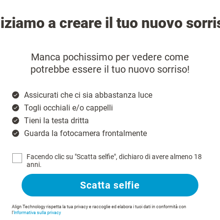
niziamo a creare il tuo nuovo sorri
Manca pochissimo per vedere come
potrebbe essere il tuo nuovo sorriso!
Assicurati che ci sia abbastanza luce
Togli occhiali e/o cappelli
Tieni la testa dritta
Guarda la fotocamera frontalmente
Facendo clic su "Scatta selfie", dichiaro di avere almeno 18
anni.
Scatta selfie
Align Technology rispetta la tua privacy e raccoglie ed elabora i tuoi dati in conformità con
l’
Informativa sulla privacy