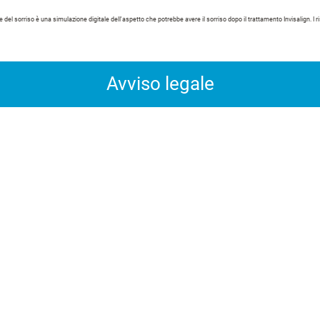
 del sorriso è una simulazione digitale dell'aspetto che potrebbe avere il sorriso dopo il trattamento Invisalign. I ris
Avviso legale
*” consente di individuare ortodontisti e dentisti che hanno
er trattare i pazienti con il sistema Invisalign.
lmente indipendenti da Align Technology, essendo gli unici re
i di trattamento per ciascun paziente. Pertanto, Align Techn
 alcun trattamento specifico né che l'Invisalign Provider sc
ricerca “Trova un Invisalign Provider” sono ortodontisti e den
 e consulenze mediche indipendenti. La funzione “Trova un In
visalign Provider con il quale effettuare una consulenza inizia
nte se l’Invisalign Provider scelto è adatto alle sue esige
ovider nei risultati delle ricerche è basato principalmente sul