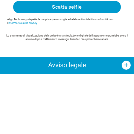
Scatta selfie
Align Technology rispetta la tua privacy e raccoglie ed elabora i tuoi dati in conformità con
l’
Informativa sulla privacy
Lo strumento di visualizzazione del sorriso è una simulazione digitale dell'aspetto che potrebbe avere il
sorriso dopo il trattamento Invisalign. I risultati reali potrebbero variare.
Avviso legale
Lo strumento “Trova un Invisalign Provider*” consente di
individuare ortodontisti e dentisti che hanno completato
i corsi di formazione offerti da Align Technology,
indispensabili per poter trattare i pazienti con il sistema
Invisalign.
Gli Invisalign Provider sono tuttavia totalmente
indipendenti da Align Technology, essendo gli unici
responsabili di determinare l’idoneità del trattamento