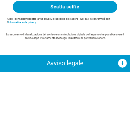
Scatta selfie
Align Technology rispetta la tua privacy e raccoglie ed elabora i tuoi dati in conformità con
l’
Informativa sulla privacy
Lo strumento di visualizzazione del sorriso è una simulazione digitale dell'aspetto che potrebbe avere il
sorriso dopo il trattamento Invisalign. I risultati reali potrebbero variare.
Avviso legale
Lo strumento “Trova un Invisalign Provider*” consente di
individuare ortodontisti e dentisti che hanno completato
i corsi di formazione offerti da Align Technology,
indispensabili per poter trattare i pazienti con il sistema
Invisalign.
Gli Invisalign Provider sono tuttavia totalmente
indipendenti da Align Technology, essendo gli unici
responsabili di determinare l’idoneità del trattamento