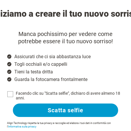
niziamo a creare il tuo nuovo sorri
Manca pochissimo per vedere come
potrebbe essere il tuo nuovo sorriso!
Assicurati che ci sia abbastanza luce
Togli occhiali e/o cappelli
Tieni la testa dritta
Guarda la fotocamera frontalmente
Facendo clic su "Scatta selfie", dichiaro di avere almeno 18
anni.
Scatta selfie
Align Technology rispetta la tua privacy e raccoglie ed elabora i tuoi dati in conformità con
l’
Informativa sulla privacy