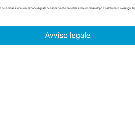
 del sorriso è una simulazione digitale dell'aspetto che potrebbe avere il sorriso dopo il trattamento Invisalign. I ris
Avviso legale
*” consente di individuare ortodontisti e dentisti che hanno
er trattare i pazienti con il sistema Invisalign.
lmente indipendenti da Align Technology, essendo gli unici re
i di trattamento per ciascun paziente. Pertanto, Align Techn
 alcun trattamento specifico né che l'Invisalign Provider sc
ricerca “Trova un Invisalign Provider” sono ortodontisti e den
 e consulenze mediche indipendenti. La funzione “Trova un In
visalign Provider con il quale effettuare una consulenza inizia
nte se l’Invisalign Provider scelto è adatto alle sue esige
ovider nei risultati delle ricerche è basato principalmente sul