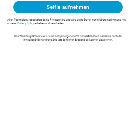
Selfie aufnehmen
Align Technology respektiert deine Privatsphäre und wird deine Daten nur in Übereinstimmung mit
unserer
Privacy Policy
erheben und verarbeiten.
Das Werkzeug SmileView ist eine computergenerierte Simulation Ihres Lächelns nach der
Invisalign® Behandlung. Die tatsächlichen Ergebnisse können abweichen.