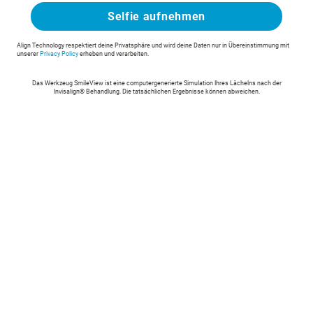
Selfie aufnehmen
Align Technology respektiert deine Privatsphäre und wird deine Daten nur in Übereinstimmung mit
unserer
Privacy Policy
erheben und verarbeiten.
Das Werkzeug SmileView ist eine computergenerierte Simulation Ihres Lächelns nach der
Invisalign® Behandlung. Die tatsächlichen Ergebnisse können abweichen.