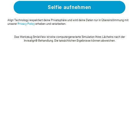
Selfie aufnehmen
Align Technology respektiert deine Privatsphäre und wird deine Daten nur in Übereinstimmung mit
unserer
Privacy Policy
erheben und verarbeiten.
Das Werkzeug SmileView ist eine computergenerierte Simulation Ihres Lächelns nach der
Invisalign® Behandlung. Die tatsächlichen Ergebnisse können abweichen.