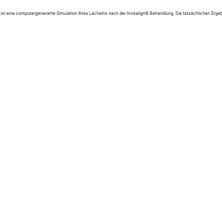
st eine computergenerierte Simulation Ihres Lächelns nach der Invisalign® Behandlung. Die tatsächlichen Erg