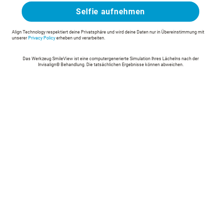
Selfie aufnehmen
Align Technology respektiert deine Privatsphäre und wird deine Daten nur in Übereinstimmung mit
unserer
Privacy Policy
erheben und verarbeiten.
Das Werkzeug SmileView ist eine computergenerierte Simulation Ihres Lächelns nach der
Invisalign® Behandlung. Die tatsächlichen Ergebnisse können abweichen.