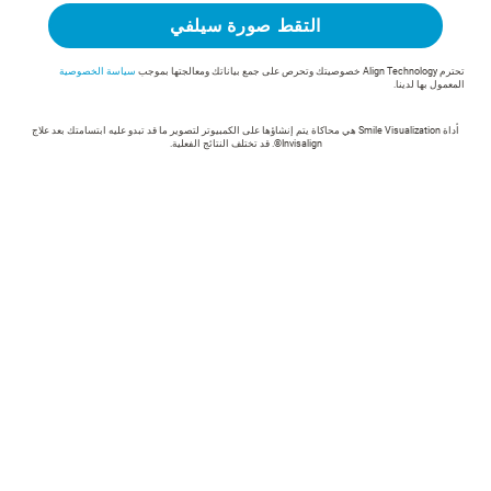
التقط صورة سيلفي
تحترم Align Technology خصوصيتك وتحرص على جمع بياناتك ومعالجتها بموجب
سياسة الخصوصية
المعمول بها لدينا.
أداة Smile Visualization هي محاكاة يتم إنشاؤها على الكمبيوتر لتصوير ما قد تبدو عليه ابتسامتك بعد علاج
Invisalign®. قد تختلف النتائج الفعلية.