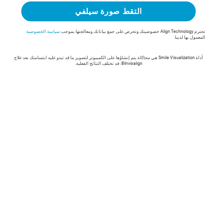
التقط صورة سيلفي
تحترم Align Technology خصوصيتك وتحرص على جمع بياناتك ومعالجتها بموجب
سياسة الخصوصية
المعمول بها لدينا.
أداة Smile Visualization هي محاكاة يتم إنشاؤها على الكمبيوتر لتصوير ما قد تبدو عليه ابتسامتك بعد علاج
Invisalign®. قد تختلف النتائج الفعلية.