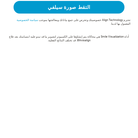
التقط صورة سيلفي
تحترم Align Technology خصوصيتك وتحرص على جمع بياناتك ومعالجتها بموجب
سياسة الخصوصية
المعمول بها لدينا.
أداة Smile Visualization هي محاكاة يتم إنشاؤها على الكمبيوتر لتصوير ما قد تبدو عليه ابتسامتك بعد علاج
Invisalign®. قد تختلف النتائج الفعلية.